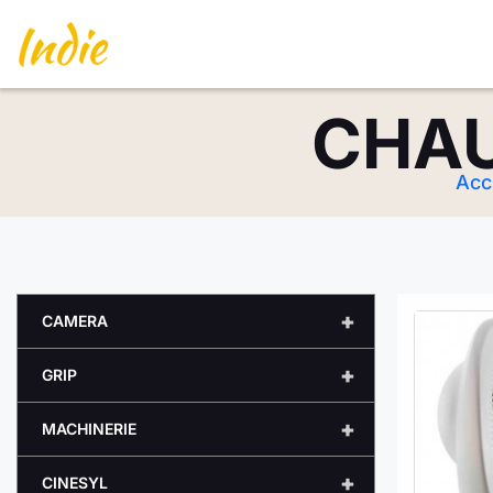
CHAU
Acc
+
CAMERA
+
GRIP
+
MACHINERIE
+
CINESYL