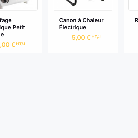
fage
Canon à Chaleur
R
ique Petit
Électrique
le
5,00
€
HT/J
5,00
€
HT/J