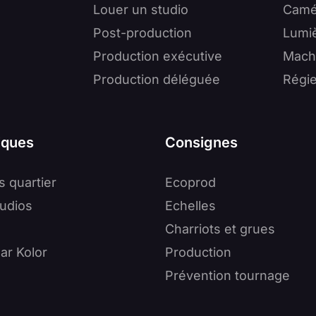
Louer un studio
Camé
Post-production
Lumi
Production exécutive
Mach
Production déléguée
Régi
iques
Consignes
s quartier
Ecoprod
tudios
Echelles
Charriots et grues
ar Kolor
Production
Prévention tournage