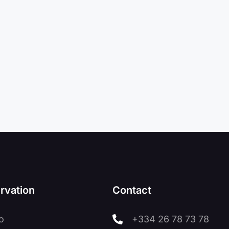
rvation
Contact
o
+334 26 78 73 78