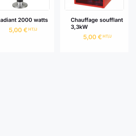
adiant 2000 watts
Chauffage soufflant
3,3kW
5,00
€
HT/J
5,00
€
HT/J