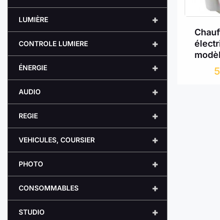
+
LUMIÈRE
Chauf
+
électr
CONTROLE LUMIERE
modè
+
ÉNERGIE
+
AUDIO
+
REGIE
+
VEHICULES, COURSIER
+
PHOTO
+
CONSOMMABLES
+
STUDIO