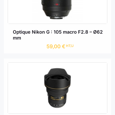
Optique Nikon G : 105 macro F2.8 – Ø62
mm
59,00
€
HT/J