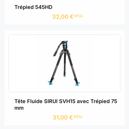
Trépied 545HD
32,00
€
HT/J
Tête Fluide SIRUI SVH15 avec Trépied 75
mm
31,00
€
HT/J