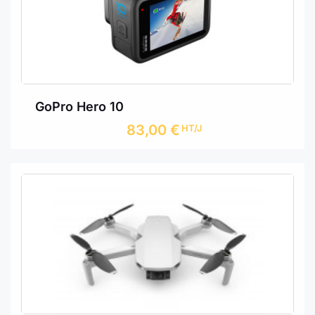
GoPro Hero 10
83,00
€
HT/J