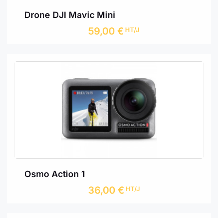
Drone DJI Mavic Mini
59,00
€
HT/J
Osmo Action 1
36,00
€
HT/J